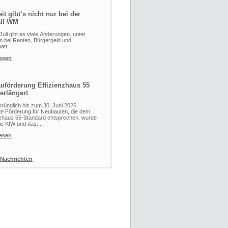
it gibt’s nicht nur bei der
ll WM
Juli gibt es viele Änderungen, unter
 bei Renten, Bürgergeld und
att.
lesen
uförderung Effizienzhaus 55
erlängert
prünglich bis zum 30. Juni 2026
ete Förderung für Neubauten, die dem
nzhaus 55-Standard entsprechen, wurde
ie KfW und das...
lesen
 Nachrichten