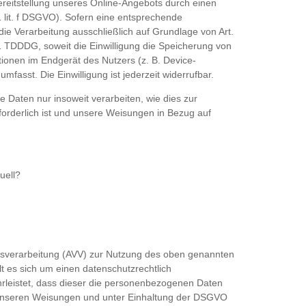
Bereitstellung unseres Online-Angebots durch einen
 1 lit. f DSGVO). Sofern eine entsprechende
 die Verarbeitung ausschließlich auf Grundlage von Art.
1 TDDDG, soweit die Einwilligung die Speicherung von
tionen im Endgerät des Nutzers (z. B. Device-
fasst. Die Einwilligung ist jederzeit widerrufbar.
e Daten nur insoweit verarbeiten, wie dies zur
rforderlich ist und unsere Weisungen in Bezug auf
uell?
gsverarbeitung (AVV) zur Nutzung des oben genannten
t es sich um einen datenschutzrechtlich
rleistet, dass dieser die personenbezogenen Daten
unseren Weisungen und unter Einhaltung der DSGVO