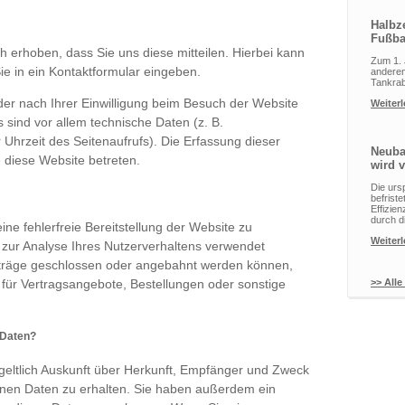
Halbze
Fußba
 erhoben, dass Sie uns diese mitteilen. Hierbei kann
Zum 1. 
ie in ein Kontaktformular eingeben.
anderem
Tankrab
r nach Ihrer Einwilligung beim Besuch der Website
Weiter
 sind vor allem technische Daten (z. B.
 Uhrzeit des Seitenaufrufs). Die Erfassung dieser
Neuba
e diese Website betreten.
wird v
Die urs
befrist
Effizie
durch d
ine fehlerfreie Bereitstellung der Website zu
Weiter
zur Analyse Ihres Nutzerverhaltens verwendet
rträge geschlossen oder angebahnt werden können,
 für Vertragsangebote, Bestellungen oder sonstige
>> Alle
 Daten?
tgeltlich Auskunft über Herkunft, Empfänger und Zweck
nen Daten zu erhalten. Sie haben außerdem ein