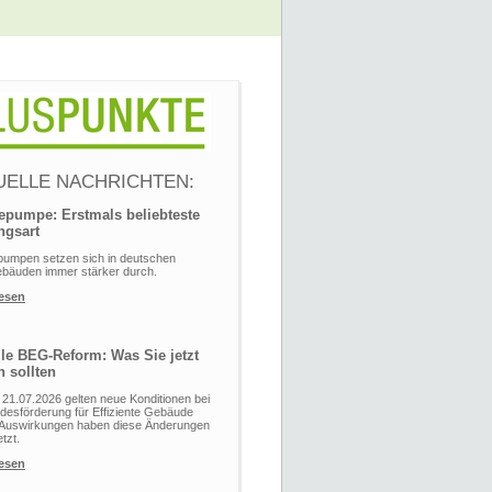
UELLE NACHRICHTEN:
pumpe: Erstmals beliebteste
ngsart
umpen setzen sich in deutschen
bäuden immer stärker durch.
lesen
lle BEG-Reform: Was Sie jetzt
n sollten
21.07.2026 gelten neue Konditionen bei
desförderung für Effiziente Gebäude
 Auswirkungen haben diese Änderungen
tzt.
lesen