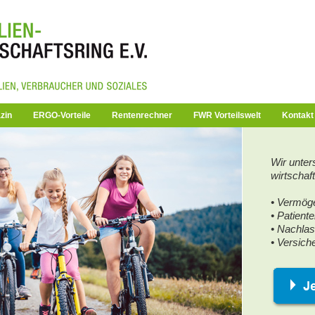
zin
ERGO-Vorteile
Rentenrechner
FWR Vorteilswelt
Kontakt
Wir unter
wirtschaf
• Vermög
• Patient
• Nachla
• Versich