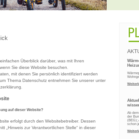
ick
AKT
einfachen Überblick darüber, was mit Ihren
Wärme
Heizu
wenn Sie diese Website besuchen.
Wärmep
en, mit denen Sie persönlich identifiziert werden
Wohnge
 zum Thema Datenschutz entnehmen Sie unserer unter
Weiter
zerklärung.
site
Aktue
wisse
ssung auf dieser Website?
Ab dem 
der Bun
(BEG);
site erfolgt durch den Websitebetreiber. Dessen
schon je
t „Hinweis zur Verantwortlichen Stelle“ in dieser
Weiter